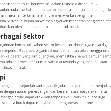
k perusahaan mulai berinvestasi dalam teknologi drone untuk
 sudah mulai melihat penggunaan drone untuk pengiriman barang di k
iriman makanan terkenal telah mulai menawarkan pengiriman
ka Serikat. Ini bukan hanya meningkatkan kecepatan pengiriman, tet
hasilkan oleh kendaraan pemindahan tradisional.
erbagai Sektor
ngiriman komersial. Dalam sektor kesehatan, drone juga mulai digu
h terpencil. Beberapa organisasi non-pemerintah telah menggunaka
sin ke daerah yang sulit dijangkau, memastikan bahwa bantuan samp
a adalah proyek pengiriman vaksin di Rwanda yang menunjukkan
 situasi darurat.
pi
 menghadapi sejumlah tantangan. Regulasi dari pemerintah menjadi s
aian dengan aturan penerbangan dan keselamatan masyarakat harus
angan drone dapat dilakukan tanpa risiko. Selain itu, cuaca juga
disi cuaca buruk dapat menghambat pengoperasian drone.