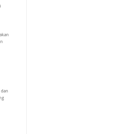
i
nakan
an
i
 dan
ng