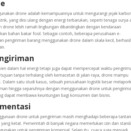
ne
gunakan drone adalah kemampuannya untuk mengurangi jejak karbon
rik, yang diisi ulang dengan energi terbarukan, seperti tenaga surya 
n drone lebih ramah lingkungan dibandingkan dengan kendaraan
akan bahan bakar fosil. Sebagai contoh, beberapa perusahaan e-
n pengiriman barang menggunakan drone dalam skala kecil, berhasil
an.
ngiriman
ien dalam hal energi tetapi juga dapat mempercepat waktu pengirim
tujuan tanpa terhalang oleh kemacetan di jalan raya, drone mampu
. Dalam satu studi kasus, sebuah perusahaan logistik besar melapor
man hingga separuhnya dengan menggunakan drone untuk pengirim
 yang dapat membawa keuntungan bagi konsumen dan bisnis.
ementasi
gunaan drone untuk pengiriman masih menghadapi beberapa tantan
 yang ketat. Pemerintah di banyak negara memerlukan izin dan stand
gunakan untuk pengiriman komersial. Selain itu, cuaca juga menjadi